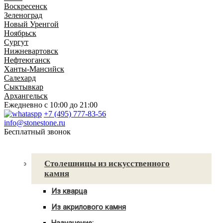
Воскресенск
Зеленоград
Новый Уренгой
Ноябрьск
Сургут
Нижневартовск
Нефтеюганск
Ханты-Мансийск
Салехард
Сыктывкар
Архангельск
Ежедневно
с 10:00 до 21:00
+7 (495) 777-83-56
info@stonestone.ru
Бесплатный звонок
Каталог товаров
Столешницы из искусственного
камня
Из кварца
Для кухни
Из акрилового камня
Для ванны
Для кухни
С мойкой
Назначение: