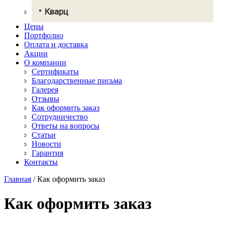
Грандекс
Кварц
NeoMarm
Хай-макс
Цены
Авант Кварц
Старон
Портфолио
СмартКварц
Ханекс
Оплата и доставка
Цезарьстоун
Акрилика
Акции
Радианз
Кориан
О компании
Викостон
Монтелли
Сертификаты
Технистон
Тристоун
Благодарственные письма
Камбрия
Галерея
Плазастон
Отзывы
Как оформить заказ
Сотрудничество
Ответы на вопросы
Статьи
Новости
Гарантия
Контакты
Главная
/
Как оформить заказ
Как оформить заказ