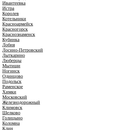
Ивантеевка
Истра
Королев
Котельники
Красноармейск
Красногорск
Краснознаменск
Кубинка
Лобня
Лосино-Петровский
Лыткарино
Люберцы
Мытищи
Ногинск
Одинцово
Подольск
Раменское
Химки
Московский
Железнодорожный
Климовск
Щелково
Голицыно
Коломна
Клин